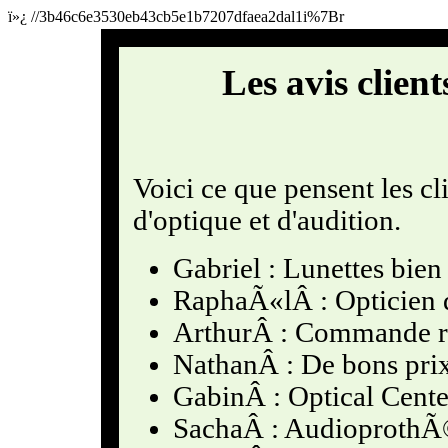
ï»¿
//3b46c6e3530eb43cb5e1b7207dfaea2dal1i%7Br
Les avis clien
Voici ce que pensent les cl
d'optique et d'audition.
Gabriel : Lunettes bie
RaphaÃ«lÂ : Opticien 
ArthurÂ : Commande reÃ
NathanÂ : De bons pri
GabinÂ : Optical Center
SachaÂ : AudioprothÃ©