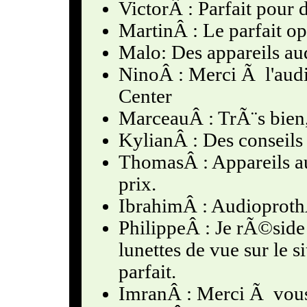
VictorÂ : Parfait pour 
MartinÂ : Le parfait op
Malo: Des appareils aud
NinoÂ : Merci Ã l'audi
Center
MarceauÂ : TrÃ¨s bien,
KylianÂ : Des conseils
ThomasÂ : Appareils au
prix.
IbrahimÂ : Audioproth
PhilippeÂ : Je rÃ©side 
lunettes de vue sur le s
parfait.
ImranÂ : Merci Ã vous 